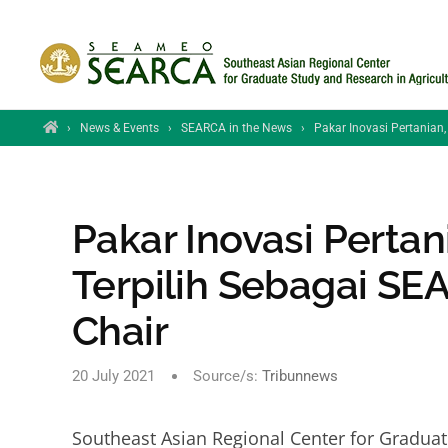
Skip to main content
Home
›
News & Events
›
SEARCA in the News
›
Pakar Inovasi Pertanian,
Pakar Inovasi Pertan
Terpilih Sebagai SE
Chair
20 July 2021
Source/s:
Tribunnews
Southeast Asian Regional Center for Graduat