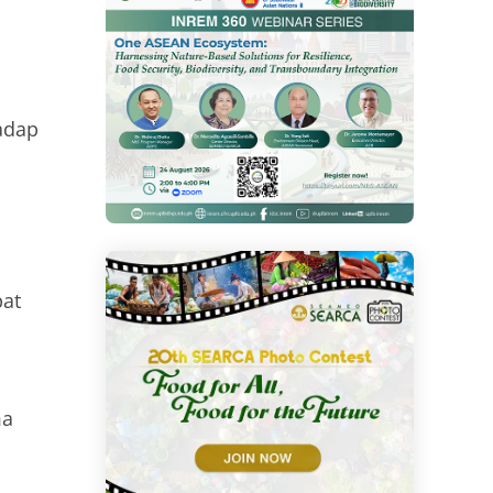
hadap
pat
ma