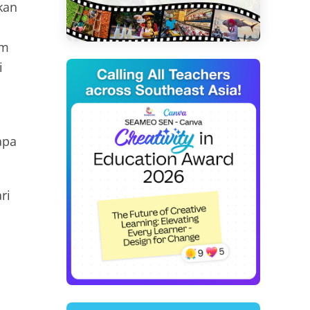
kan
am
i
apa
ri