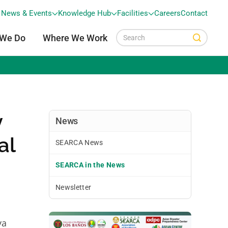
News & Events
Knowledge Hub
Facilities
Careers
Contact
 We Do
Where We Work
y
News
al
SEARCA News
SEARCA in the News
Newsletter
ya