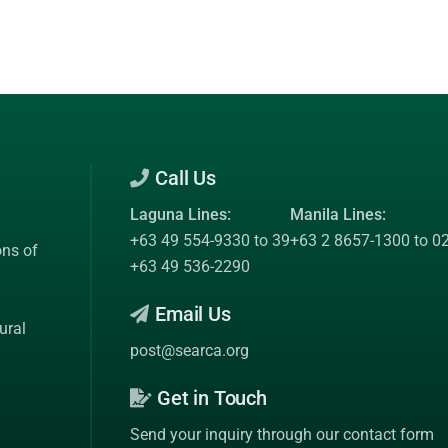
Call Us
Laguna Lines:
Manila Lines:
+63 49 554-9330 to 39
+63 2 8657-1300 to 0
ons of
+63 49 536-2290
Email Us
ural
post@searca.org
Get in Touch
Send your inquiry through our contact form