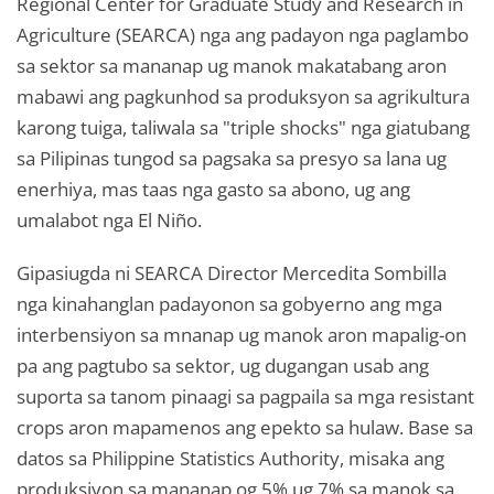
Regional Center for Graduate Study and Research in
Agriculture (SEARCA) nga ang padayon nga paglambo
sa sektor sa mananap ug manok makatabang aron
mabawi ang pagkunhod sa produksyon sa agrikultura
karong tuiga, taliwala sa "triple shocks" nga giatubang
sa Pilipinas tungod sa pagsaka sa presyo sa lana ug
enerhiya, mas taas nga gasto sa abono, ug ang
umalabot nga El Niño.
Gipasiugda ni SEARCA Director Mercedita Sombilla
nga kinahanglan padayonon sa gobyerno ang mga
interbensiyon sa mnanap ug manok aron mapalig-on
pa ang pagtubo sa sektor, ug dugangan usab ang
suporta sa tanom pinaagi sa pagpaila sa mga resistant
crops aron mapamenos ang epekto sa hulaw. Base sa
datos sa Philippine Statistics Authority, misaka ang
produksiyon sa mananap og 5% ug 7% sa manok sa