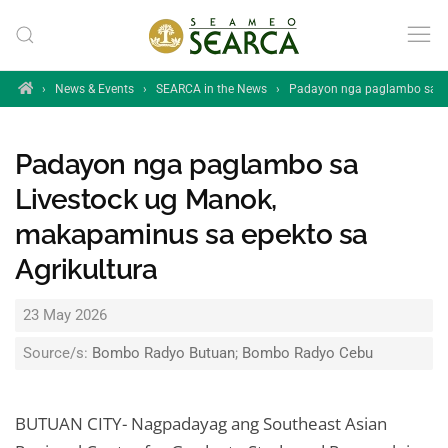
Skip to main content
Home
›
News & Events
›
SEARCA in the News
›
Padayon nga paglambo sa Li
Padayon nga paglambo sa
Livestock ug Manok,
makapaminus sa epekto sa
Agrikultura
23 May 2026
Source/s:
Bombo Radyo Butuan
;
Bombo Radyo Cebu
BUTUAN CITY- Nagpadayag ang Southeast Asian